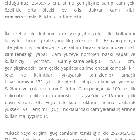
olduğumuz, 25/35/45 cm. silme genişliğine sahip cam çek,
özellikle orta ölçekli ev, ofis, dükkan camı gibi
camların temizliğ
i için tasarlanmıştır.
İki özelliği ile kullanıcıların vazgeçilmezidir. İlki kullanımı
kolaydır, ikincisi profesyonellik gerekmez. PULEX
cam peluşu
ile yıkanmış camlarda iz ve kalıntı bırakmadan mükemmel
cam temizliği
yapar. Cam yüzeye homojen baskı yapar ve
kullanıcıyı yormaz.
Cam yıkama peluş
’u 25/35 cm.
genişliğindedir, cam çekle yapılacak silme öncesi camdaki kir,
leke ve kalıntıları yıkayarak temizlemek amaçlı
tasarlanmıştır.175 gr. ağırlığında olup kullanıcıyı yormaz.
Sağlam ve çok uzun ömürlüdür.
Cam peluşu
% 100 akrilik
mikrofiber iplikten dokunmuştur. Traşsız’dır ve 16 mm. iplik
boyu vardır. Elle veya teleskop sırıkların ucuna takılarak
yüksek ve erişimi güç noktalardaki
cam yıkama
işlerinde
kullanıma uygundur.
Yüksek veya erişimi güç camların temizliğin de 2x2/3x2/3x3
PULEX teleskop sırıklarının ucuna takılarak kullanıma