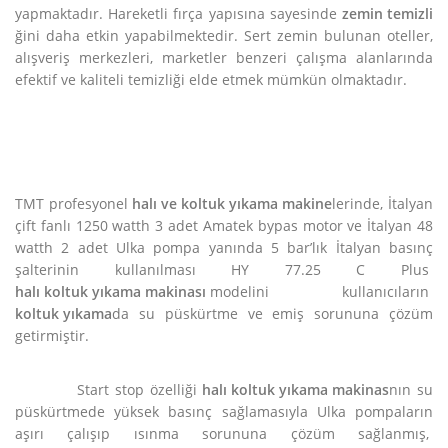
yapmaktadır. Hareketli fırça yapısına sayesinde
zemin temizli
ğini daha etkin yapabilmektedir. Sert zemin bulunan oteller,
alışveriş merkezleri, marketler benzeri çalışma alanlarında
efektif ve kaliteli temizliği elde etmek mümkün olmaktadır.
TMT profesyonel
halı ve koltuk yıkama makine
lerinde, İtalyan
çift fanlı 1250 watth 3 adet Amatek bypas motor ve İtalyan 48
watth 2 adet Ulka pompa yanında 5 bar’lık İtalyan basınç
şalterinin kullanılması HY 77.25 C Plus
halı koltuk yıkama makinası
modelini kullanıcıların
koltuk yıkama
da su püskürtme ve emiş sorununa çözüm
getirmiştir.
Start stop özelliği
halı koltuk yıkama makinas
nın su
püskürtmede yüksek basınç sağlamasıyla Ulka pompaların
aşırı çalışıp ısınma sorununa çözüm sağlanmış,