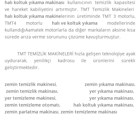
halı koltuk yıkama makinası
kullanıcının temizlik kapasitesi
ve hareket kabiliyetini artırmıştır. TMT Temizlik Makineleri
halı koltuk yıkama makine
lerinin üretiminde TMT 3 motorlu,
TMT4 motorlu
halı ve koltuk yıkama
modellerinde
kullandığıAamatek motorlarla da diğer markaların aksine kısa
sürede arıza verme sorununu çözüme kavuşturmuştur.
TMT TEMİZLİK MAKİNELERİ hızla gelişen teknolojiye ayak
uydurarak, yenilikçi kadrosu ile ürünlerini sürekli
geliştirmektedir.
zemin temizlik makinesi
,
zemin yıkama makinası
,
zemin temizlik makinası
,
yer yıkama makinası
,
yer temizleme makinesi
,
yer yıkama makinası
,
zemin temizleme otomatı
,
halı koltuk yıkama makinası
,
zemin parlatma makinası
,
zemin temizleme makinası