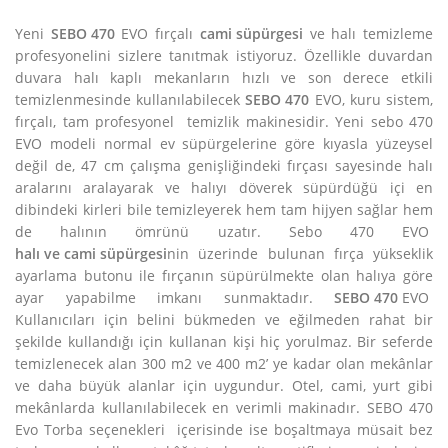
Yeni
SEBO 470
EVO fırçalı
cami süpürgesi
ve halı temizleme
profesyonelini sizlere tanıtmak istiyoruz. Özellikle duvardan
duvara halı kaplı mekanların hızlı ve son derece etkili
temizlenmesinde kullanılabilecek
SEBO 470
EVO, kuru sistem,
fırçalı, tam profesyonel temizlik makinesidir. Yeni sebo 470
EVO modeli normal ev süpürgelerine göre kıyasla yüzeysel
değil de, 47 cm çalışma genişliğindeki fırçası sayesinde halı
aralarını aralayarak ve halıyı döverek süpürdüğü içi en
dibindeki kirleri bile temizleyerek hem tam hijyen sağlar hem
de halının ömrünü uzatır. Sebo 470 EVO
halı ve cami süpürgesi
nin üzerinde bulunan fırça yükseklik
ayarlama butonu ile fırçanın süpürülmekte olan halıya göre
ayar yapabilme imkanı sunmaktadır.
SEBO 470
EVO
Kullanıcıları için belini bükmeden ve eğilmeden rahat bir
şekilde kullandığı için kullanan kişi hiç yorulmaz. Bir seferde
temizlenecek alan 300 m2 ve 400 m2’ ye kadar olan mekânlar
ve daha büyük alanlar için uygundur. Otel, cami, yurt gibi
mekânlarda kullanılabilecek en verimli makinadır. SEBO 470
Evo Torba seçenekleri içerisinde ise boşaltmaya müsait bez