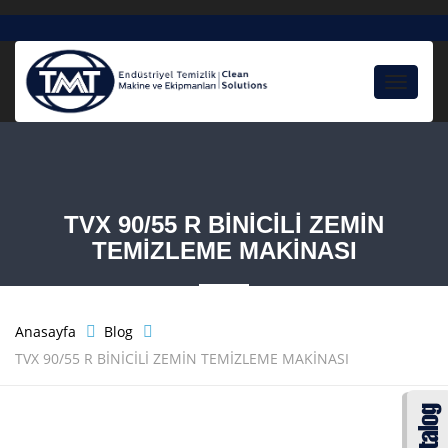
Toggle
navigat
TVX 90/55 R BİNİCİLİ ZEMİN
TEMİZLEME MAKİNASI
Anasayfa
Blog
TVX 90/55 R BİNİCİLİ ZEMİN TEMİZLEME MAKİNASI