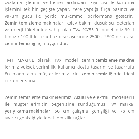
ovalama işlemini ve hemen ardından sıyırıcısı ile kurutma
işlemini tek bir geçişte yapar. Yere yaptığı fırça basıncı ve
vakum gücü ile yerde mükemmel performans gösterir.
Zemin temizleme makina
ları kolay bakım, düşük su, deterjan
ve enerji tüketimine sahip olan TVX 90/55 R modellimiz 90 lt
temiz / 100 lt kirli su haznesi sayesinde 2500 - 2800 m² arası
zemin temizliği
için uygundur.
TMT MAKİNE olarak TVX model
zemin temizleme makine
lerimiz yüksek verimlilik, kullanıcı dostu tasarım ve tasarrufu
ön plana alan müşterilerimiz için
zemin temizliği
nde ideal
çözümler sunar.
Zemin temizleme makinelerimiz Akülü ve elektrikli modelleri ı
ile müşterilerimizin beğenisine sunduğumuz TVX marka
yer yıkama makinaları
56 cm çalışma genişilği ve 78 cm
sıyırıcı genişliğiyle ideal temizlik sağlar.