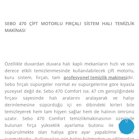
SEBO 470 ÇİFT MOTORLU FIRÇALI SİSTEM HALI TEMİZLİK
MAKİNASI
Özellikle duvardan duvara halı kaplı mekanların hızlı ve son
derece etkili temizlenmesinde kullanılabilecek çift motorlu,
kuru sistem, fırçalı, tam
profesyonel temizlik makinesi
dir.
Sebo fırçalı süpürgeler normal ev süpürgelerine göre kıyasla
yüzeysel değil de, Sebo 470 Comfort ise, 47 cm genişliğindeki
fırçası sayesinde halı aralarını aralayarak ve halıyı
derinlemesine süpürdüğü içi en dibindeki kirleri bile
temizleyerek hem tam hijyen sağlar hem de halının ömrünü
uzatır. Sebo 470 Comfort temizlikmakinasının üzerinde
bulunan fırça yükseklik ayarlama butonu ile fırçanın
süpürülmekte olan halıya göre ayar yapabilme imkanı
sunmaktadır. Kullanıcıları için belini bükmeden ve eğilmeden