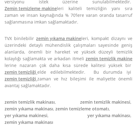
versiyonu istek üzerine sunulabilmektedir.
Zemin temizleme makine
leri kaliteli temizliğin yanı sıra
zaman ve insan kaynağında % 70’lere varan oranda tasarruf
sağlanmasına imkan sağlamaktadır.
TVX binilebilir
zemin yıkama makine
leri, kompakt dizaynı ve
üzerindeki detaylı mühendislik çalışmaları sayesinde geniş
alanlarda, önemli bir hareket ve yüksek düzeyli temizlik
kolaylığı sağlamakta ve arkadan itmeli
zemin temizlik makine
lerine nazaran çok daha kısa sürede kalitesi yüksek bir
zemin temizliği
elde edilebilmektedir. Bu durumda iyi
zemin temizliği
zaman ve hız bileşimi ile maliyette önemli
avantaj sağlamaktadır.
zemin temizlik makinası
,
zemin temizlik makinesi
,
zemin yıkama makinası
,
zemin temizleme otomatı
,
yer yıkama makinesi
,
yer yıkama makinası
,
zemin yıkama makinası