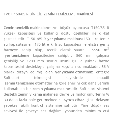
TVX T 150/85 R BİNİCİLİ
ZEMİN TEMİZLEME MAKİNESİ
Zemin temizlik makinaları
mızın büyük oyuncusu T150/85 R
yüksek kapasitesi ve kullanıcı dostu özellikleri ile dikkat
çekmektedir. T150 /85 R
yer yıkama makinası
150 litre temiz
su kapasitesine, 170 litre kirli su kapasitesi ile ekstra geniş
2
hazneye sahip olup, teorik olarak saatte 5590 m
yer temizleme
kapasitesine sahiptir. 860 mm çalışma
genişliği ve 1200 mm sıyırıcı uzunluğu ile yüksek hazne
kapasitesini destekleyici çalışma koşulları sunmaktadır. 36 V
olarak dizayn edilmiş olan
yer yıkama otmatımız
, entegre
Soft-start teknolojisi sayesinde muadil
zemin temizleme otomat
larına göre enerjiyi çok daha verimli
kullanabilen bir
zemin yıkama makine
sidir. Soft start sistemi
destekli
zemin yıkama makine
si devre ve motor ömürlerini %
30 daha fazla hale getirmektedir. Ayrıca cihaz içi su dolaşım
şebekesi akıllı kontrol sistemine sahiptir. Yine düşük ses
seviyesi ile çevreye ses dağılımı yönünden minimum etki