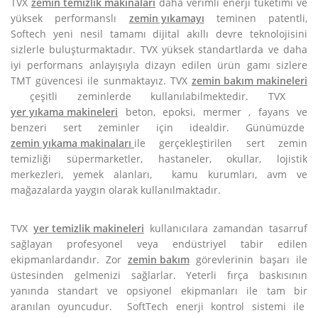
TVX
zemin temizlik makinaları
daha verimli enerji tüketimi ve
yüksek performanslı
zemin yıkamayı
teminen patentli,
Softech yeni nesil tamamı dijital akıllı devre teknolojisini
sizlerle buluşturmaktadır. TVX yüksek standartlarda ve daha
iyi performans anlayışıyla dizayn edilen ürün gamı sizlere
TMT güvencesi ile sunmaktayız. TVX
zemin bakım makineleri
çeşitli zeminlerde kullanılabilmektedir. TVX
yer yıkama makineleri
beton, epoksi, mermer , fayans ve
benzeri sert zeminler için idealdir. Günümüzde
zemin yıkama makinaları
ile gerçekleştirilen sert zemin
temizliği süpermarketler, hastaneler, okullar, lojistik
merkezleri, yemek alanları, kamu kurumları, avm ve
mağazalarda yaygın olarak kullanılmaktadır.
TVX
yer temizlik makineleri
kullanıcılara zamandan tasarruf
sağlayan profesyonel veya endüstriyel tabir edilen
ekipmanlardandır. Zor
zemin bakım
görevlerinin başarı ile
üstesinden gelmenizi sağlarlar. Yeterli fırça baskısının
yanında standart ve opsiyonel ekipmanları ile tam bir
aranılan oyuncudur. SoftTech enerji kontrol sistemi ile