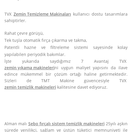
TVX
Zemin Temizleme Makinaları
kullanıcı dostu tasarımlara
sahiptirler.
Rahat çevre görüşü,
Tek tuşla otomatik fırça çıkarma ve takma,
Patentli hazne ve filtreleme sistemi sayesinde kolay
yapılabilen periyodik bakımlar.
İşte yukarıda saydığımız 7 Avantaj TVX
zemin yıkama makineleri
ni uygun maliyet yapısını da ilave
edince mükemmel bir çözüm ortağı haline getirmektedir.
Sizleri de TMT Makine güvencesiyle TVX
zemin temizlik makineleri
kalitesine davet ediyoruz.
Alman malı
Sebo fırçalı sistem temizlik makineleri
25yılı aşkın
sürede yenilikçi, sağlam ve üstün tüketici memnuniyeti ile