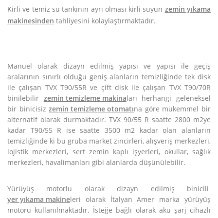
Kirli ve temiz su tankının ayrı olması kirli suyun
zemin yıkama
makinesinden
tahliyesini kolaylaştırmaktadır.
Manuel olarak dizayn edilmiş yapısı ve yapısı ile geçiş
aralarının sınırlı olduğu geniş alanların temizliğinde tek disk
ile çalışan TVX T90/55R ve çift disk ile çalışan TVX T90/70R
binilebilir
zemin temizleme makina
ları herhangi geleneksel
bir binicisiz
zemin temizleme otomatı
na göre mükemmel bir
alternatif olarak durmaktadır. TVX 90/55 R saatte 2800 m2ye
kadar T90/55 R ise saatte 3500 m2 kadar olan alanların
temizliğinde ki bu gruba market zincirleri, alışveriş merkezleri,
lojistik merkezleri, sert zemin kaplı işyerleri, okullar, sağlık
merkezleri, havalimanları gibi alanlarda düşünülebilir.
Yürüyüş motorlu olarak dizayn edilmiş binicili
yer yıkama makine
leri olarak İtalyan Amer marka yürüyüş
motoru kullanılmaktadır. İsteğe bağlı olarak akü şarj cihazlı