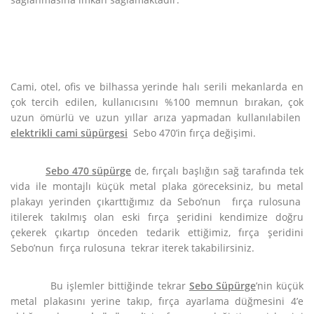
Cami, otel, ofis ve bilhassa yerinde halı serili mekanlarda en
çok tercih edilen, kullanıcısını %100 memnun bırakan, çok
uzun ömürlü ve uzun yıllar arıza yapmadan kullanılabilen
elektrikli cami süpürgesi
Sebo 470’in fırça değişimi.
Sebo 470 süpürge
de, fırçalı başlığın sağ tarafında tek
vida ile montajlı küçük metal plaka göreceksiniz, bu metal
plakayı yerinden çıkarttığımız da Sebo’nun fırça rulosuna
itilerek takılmış olan eski fırça şeridini kendimize doğru
çekerek çıkartıp önceden tedarik ettiğimiz, fırça şeridini
Sebo’nun fırça rulosuna tekrar iterek takabilirsiniz.
Bu işlemler bittiğinde tekrar
Sebo Süpürge
’nin küçük
metal plakasını yerine takıp, fırça ayarlama düğmesini 4’e