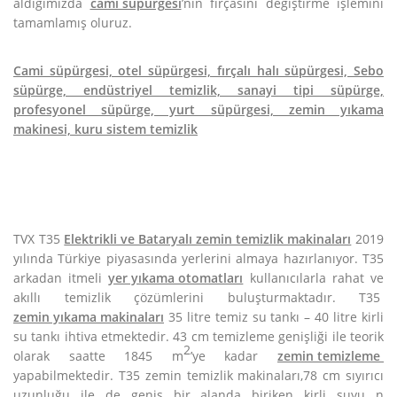
aldığımızda
cami süpürgesi
’nin fırçasını değiştirme işlemini
tamamlamış oluruz.
Cami süpürgesi, otel süpürgesi, fırçalı halı süpürgesi, Sebo
süpürge, endüstriyel temizlik, sanayi tipi süpürge,
profesyonel süpürge, yurt süpürgesi, zemin yıkama
makinesi, kuru sistem temizlik
TVX T35
Elektrikli ve Bataryalı zemin temizlik makinaları
2019
yılında Türkiye piyasasında yerlerini almaya hazırlanıyor. T35
arkadan itmeli
yer yıkama otomatları
kullanıcılarla rahat ve
akıllı temizlik çözümlerini buluşturmaktadır. T35
zemin yıkama makinaları
35 litre temiz su tankı – 40 litre kirli
su tankı ihtiva etmektedir. 43 cm temizleme genişliği ile teorik
2
olarak saatte 1845 m
’ye kadar
zemin temizleme
yapabilmektedir. T35 zemin temizlik makinaları,78 cm sıyırıcı
uzunluğu ile de geniş bir alanda biriken kirli suyu n