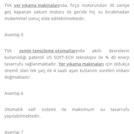
TVX
yer yıkama makinaları
nda, fırça motorundan 30 saniye
geç kapanan vakum motoru ile geride hiç su bırakmadan
mükemmel sonuç elde edilebilmektedir.
Avantaj-5
TVX
zemin temizleme otomatları
nda akıllı devrelerin
kullanıldığı patentli US SOFT-ECH teknolojisi ile % 40 enerji
tasarrufu sağlanmaktadır.
Yer yıkama makinaları
için oldukça
önemli olan tek şarj ile 4 saati aşan kullanım süreleri imkanı
doğmaktadır.
Avantaj-6
Otomatik valf sistemi ile maksimum su tasarrufu
yapılabilmektedir.
Avantaj-7