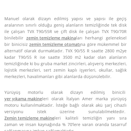
Manuel olarak dizayn edilmiş yapısı ve yapısı ile geçiş
aralarının sınırlı olduğu geniş alanların temizliğinde tek disk
ile çalışan TVX T90/55R ve çift disk ile çalışan TVX T90/70R
binilebilir
zemin temizleme makina
ları herhangi geleneksel
bir binicisiz
zemin temizleme otomatı
na göre mükemmel bir
alternatif olarak durmaktadır. TVX 90/55 R saatte 2800 m2ye
kadar T90/55 R ise saatte 3500 m2 kadar olan alanların
temizliğinde ki bu gruba market zincirleri, alışveriş merkezleri,
lojistik merkezleri, sert zemin kaplı işyerleri, okullar, sağlık
merkezleri, havalimanları gibi alanlarda düşünülebilir.
Yürüyüş motorlu olarak dizayn edilmiş binicili
yer yıkama makine
leri olarak İtalyan Amer marka yürüyüş
motoru kullanılmaktadır. İsteğe bağlı olarak akü şarj cihazlı
versiyonu istek üzerine sunulabilmektedir.
Zemin temizleme makine
leri kaliteli temizliğin yanı sıra
zaman ve insan kaynağında % 70’lere varan oranda tasarruf
sağlanmasına imkan sağlamaktadır.