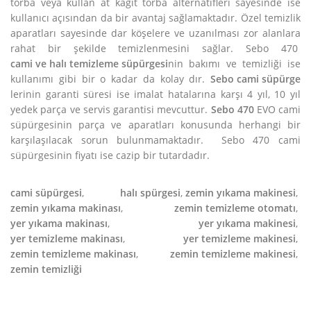
torba veya kullan at kâğıt torba alternatifleri sayesinde ise
kullanıcı açısından da bir avantaj sağlamaktadır. Özel temizlik
aparatları sayesinde dar köşelere ve uzanılması zor alanlara
rahat bir şekilde temizlenmesini sağlar. Sebo 470
cami ve halı temizleme süpürgesi
nin bakımı ve temizliği ise
kullanımı gibi bir o kadar da kolay dır.
Sebo cami süpürge
lerinin garanti süresi ise imalat hatalarına karşı 4 yıl, 10 yıl
yedek parça ve servis garantisi mevcuttur.
Sebo 470
EVO cami
süpürgesinin parça ve aparatları konusunda herhangi bir
karşılaşılacak sorun bulunmamaktadır. Sebo 470 cami
süpürgesinin fiyatı ise cazip bir tutardadır.
cami süpürgesi
,
halı spürgesi
,
zemin yıkama makinesi
,
zemin yıkama makinası
,
zemin temizleme otomatı
,
yer yıkama makinası
,
yer yıkama makinesi
,
yer temizleme makinası
,
yer temizleme makinesi
,
zemin temizleme makinası
,
zemin temizleme makinesi
,
zemin temizliği