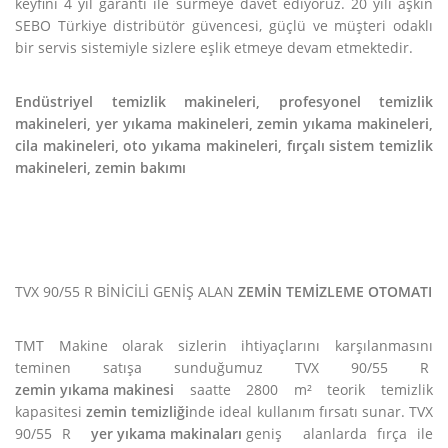
keyfini 4 yıl garanti ile sürmeye davet ediyoruz. 20 yılı aşkın
SEBO Türkiye distribütör güvencesi, güçlü ve müşteri odaklı
bir servis sistemiyle sizlere eşlik etmeye devam etmektedir.
Endüstriyel temizlik makineleri, profesyonel temizlik
makineleri, yer yıkama makineleri, zemin yıkama makineleri,
cila makineleri, oto yıkama makineleri, fırçalı sistem temizlik
makineleri, zemin bakımı
TVX 90/55 R BİNİCİLİ GENİŞ ALAN
ZEMİN TEMİZLEME OTOMATI
TMT Makine olarak sizlerin ihtiyaçlarını karşılanmasını
teminen satışa sunduğumuz TVX 90/55 R
zemin yıkama makinesi
saatte 2800 m² teorik temizlik
kapasitesi
zemin temizliği
nde ideal kullanım fırsatı sunar. TVX
90/55 R
yer yıkama makinaları
geniş alanlarda fırça ile