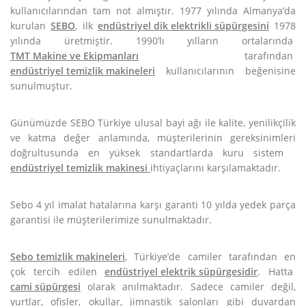
kullanıcılarından tam not almıştır. 1977 yılında Almanya’da
kurulan
SEBO
, ilk
endüstriyel dik elektrikli süpürgesini
1978
yılında üretmiştir. 1990’lı yılların ortalarında
TMT Makine ve Ekipmanları
tarafından
endüstriyel temizlik makineleri
kullanıcılarının beğenisine
sunulmuştur.
Günümüzde SEBO Türkiye ulusal bayi ağı ile kalite, yenilikçilik
ve katma değer anlamında, müşterilerinin gereksinimleri
doğrultusunda en yüksek standartlarda kuru sistem
endüstriyel temizlik makinesi
ihtiyaçlarını karşılamaktadır.
Sebo 4 yıl imalat hatalarına karşı garanti 10 yılda yedek parça
garantisi ile müşterilerimize sunulmaktadır.
Sebo temizlik makineleri
, Türkiye’de camiler tarafından en
çok tercih edilen
endüstriyel elektrik süpürgesidir
. Hatta
cami süpürgesi
olarak anılmaktadır. Sadece camiler değil,
yurtlar, ofisler, okullar, jimnastik salonları gibi duvardan