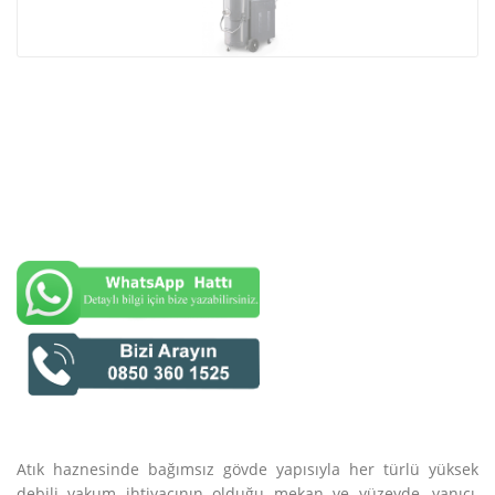
Atık haznesinde bağımsız gövde yapısıyla her türlü yüksek
debili vakum ihtiyacının olduğu mekan ve yüzeyde, yanıcı,