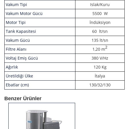
Vakum Tipi
Islak/Kuru
Vakum Motor Gücü
5500 W
Motor Tipi
İndüksiyon
Tank Kapasitesi
60 lt/sn
Vakum Gücü
135 lt/sn
2
Filtre Alanı
1,20 m
Voltaj Emiş Gücü
380 V/Hz
Ağırlık
120 Kg
Üretildiği Ülke
İtalya
Ebatlar (cm)
130/32/130
Benzer Ürünler